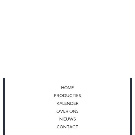
voorstelling over balans, risico en verbondenheid.
HOME
PRODUCTIES
KALENDER
OVER ONS
NIEUWS
CONTACT