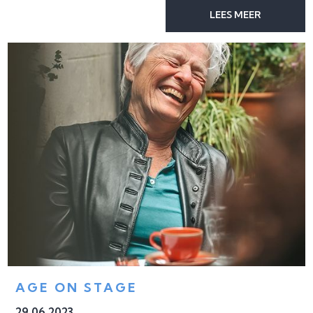
LEES MEER
AGE ON STAGE
29
.
06
.
2023