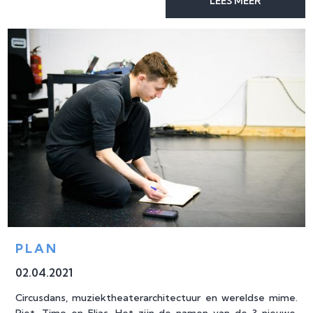
LEES MEER
PLAN
02
.
04
.
2021
Circusdans, muziektheaterarchitectuur en wereldse mime.
Piet, Timo en Elias. Het zijn de namen van de 3 nieuwe,