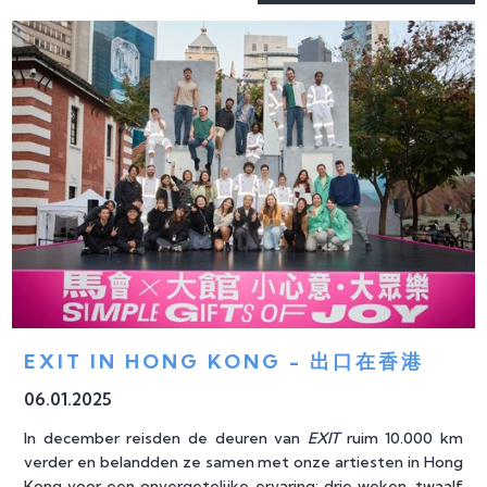
EXIT IN HONG KONG - 出口在香港 
06
.
01
.
2025
In december reisden de deuren van
EXIT
ruim 10.000 km
verder en belandden ze samen met onze artiesten in Hong
Kong voor een onvergetelijke ervaring: drie weken, twaalf