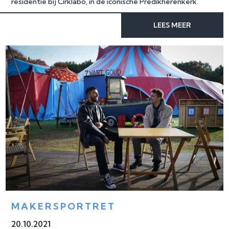
residentie bij Cirklabo, in de iconische Predikherenkerk.
LEES MEER
MAKERSPORTRET 
20
.
10
.
2021