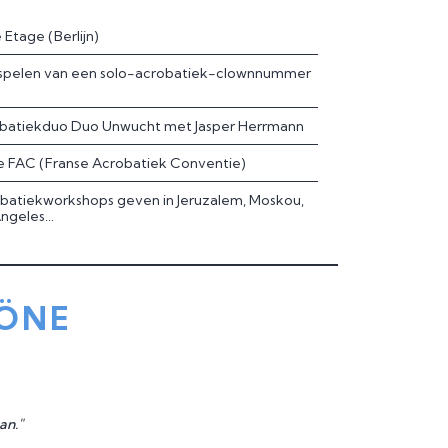
 Etage (Berlijn)
 spelen van een solo-acrobatiek-clownnummer
robatiekduo Duo Unwucht met Jasper Herrmann
e FAC (Franse Acrobatiek Conventie)
obatiekworkshops geven in Jeruzalem, Moskou,
ngeles...
HÖNE
aan."