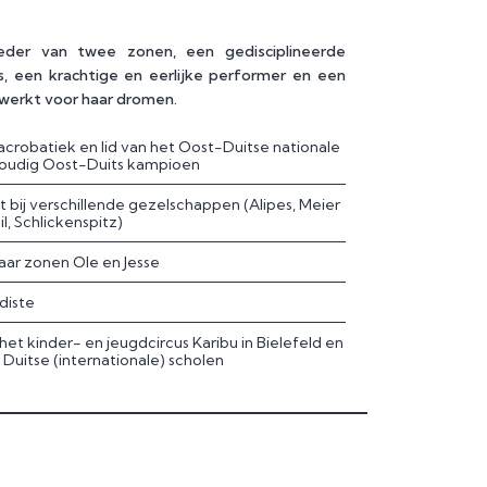
eder van twee zonen, een gedisciplineerde
es, een krachtige en eerlijke performer en een
werkt voor haar dromen.
tacrobatiek en lid van het Oost-Duitse nationale
oudig Oost-Duits kampioen
t bij verschillende gezelschappen (Alipes, Meier
l, Schlickenspitz)
ar zonen Ole en Jesse
diste
j het kinder- en jeugdcircus Karibu in Bielefeld en
 Duitse (internationale) scholen