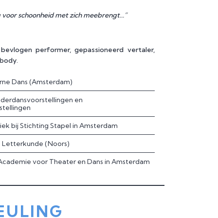
 voor schoonheid met zich meebrengt...”
 bevlogen performer, gepassioneerd vertaler,
 body.
rne Dans (Amsterdam)
nderdansvoorstellingen en
tellingen
ek bij Stichting Stapel in Amsterdam
n Letterkunde (Noors)
Academie voor Theater en Dans in Amsterdam
EULING