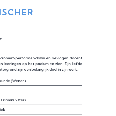
ISCHER
?"
acrobaat/performer/clown en bevlogen docent
n leerlingen op het podium te zien. Zijn liefde
htergrond zijn een belangrijk deel in zijn werk.
wkunde (Wenen)
e Osmani Sisters
iek