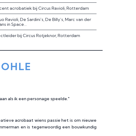
cent acrobatiek bij Circus Ravioli, Rotterdam
o Ravioli, De Sardini’s, De Billy’s, Marc van der
ans in Space…
ctleider bij Circus Rotjeknor, Rotterdam
BOHLE
taan als ik een personage speelde."
atieve acrobaat wiens passie het is om nieuwe
 timmerman en is tegenwoordig een bouwkundig